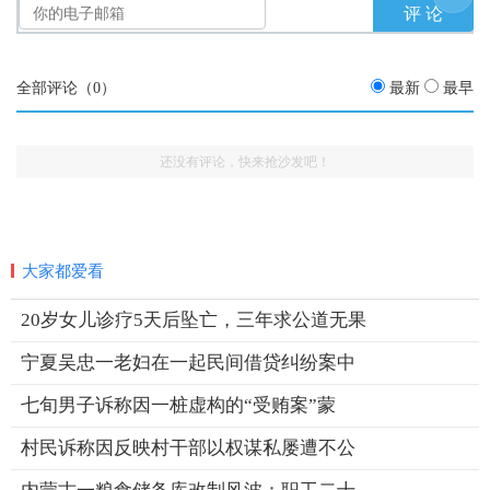
全部评论（
0
）
最新
最早
还没有评论，快来抢沙发吧！
大家都爱看
20岁女儿诊疗5天后坠亡，三年求公道无果
宁夏吴忠一老妇在一起民间借贷纠纷案中
七旬男子诉称因一桩虚构的“受贿案”蒙
村民诉称因反映村干部以权谋私屡遭不公