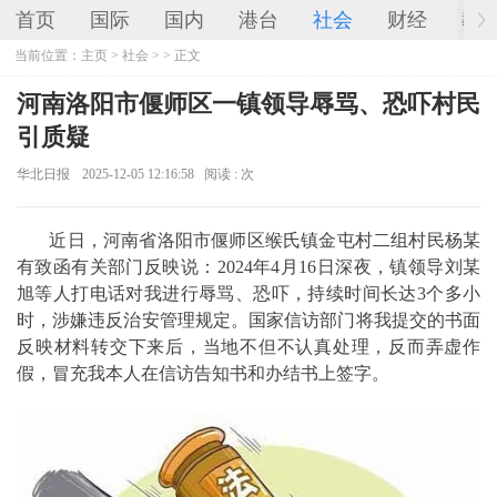
首页
国际
国内
港台
社会
财经
教
当前位置：
主页
>
社会
> > 正文
河南洛阳市偃师区一镇领导辱骂、恐吓村民
引质疑
华北日报
2025-12-05 12:16:58
阅读 :
次
近日，河南省洛阳市偃师区缑氏镇金屯村二组村民杨某
有致函有关部门反映说：2024年4月16日深夜，镇领导刘某
旭等人打电话对我进行辱骂、恐吓，持续时间长达3个多小
时，涉嫌违反治安管理规定。国家信访部门将我提交的书面
反映材料转交下来后，当地不但不认真处理，反而弄虚作
假，冒充我本人在信访告知书和办结书上签字。