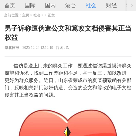
首页
国际
国内
港台
社会
财经
教
当前位置：
主页
>
社会
> > 正文
男子诉称遭伪造公文和篡改文档侵害其正当
权益
华北日报
2025-12-24 12:12:19
阅读 :
次
信访是送上门来的群众工作，要通过信访渠道摸清群众
愿望和诉求，找到工作差距和不足，举一反三，加以改进，
更好为群众服务。近日，山东省荣成市的夏某颖致函有关部
门，反映相关部门涉嫌伪造、变造的公文和篡改的电子文档
侵害其正当权益的问题。