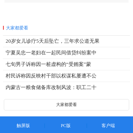
大家都爱看
20岁女儿诊疗5天后坠亡，三年求公道无果
宁夏吴忠一老妇在一起民间借贷纠纷案中
七旬男子诉称因一桩虚构的“受贿案”蒙
村民诉称因反映村干部以权谋私屡遭不公
内蒙古一粮食储备库改制风波：职工二十
大家都爱看
触屏版
PC版
客户端