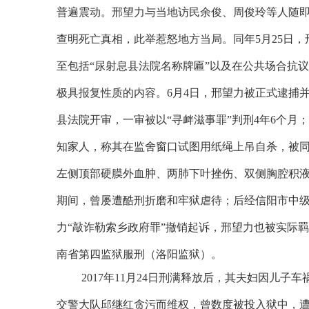
普遍震动。邢望力与当地访民余俊、周俊玲等人随
查明死亡真相，此举惹怒地方当局。同年
5
月
25
日，
至包括“尿射息县法院名称牌匾”以及在公共场合抗
极具报复性质的内容。
6
月
4
日，邢望力被正式逮捕
县法院开审，一审被以“寻衅滋事罪”判刑
4
年
6
个月；
知家人，称其在监舍窗口试图用纸绳上吊自杀，被同
左侧顶部硬膜外血肿、两肺下叶挫伤、双侧胸腔积液
期间，曾屡遭酷刑折磨和牢狱虐待；后经信阳市中
力“敲诈勒索乡政府罪”撤销起诉，邢望力也被实际
南省第四监狱服刑（洛阳监狱）。
2017
年
11
月
24
日刑满释放后，其夫妇因儿子车
交警大队邱继红贪污而维权，曾数度被投入狱中，