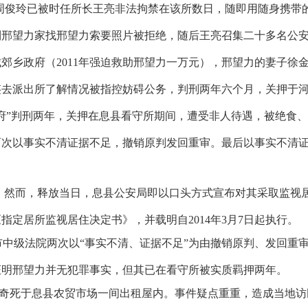
周俊玲已被时任所长王亮非法拘禁在该所数日，随即用随身携带
到邢望力家找邢望力索要照片被拒绝，随后王亮召集二十多名公
城郊乡政府（
2011
年强迫救助邢望力一万元），邢望力的妻子徐
鉴去派出所了解情况被指控妨碍公务，判刑两年六个月，关押于
府”判刑两年，关押在息县看守所期间，遭受非人待遇，被绝食
两次以事实不清证据不足，撤销原判发回重审。最后以事实不清
。然而，释放当日，息县公安局即以口头方式宣布对其采取监视
《指定居所监视居住决定书》，并载明自
2014
年
3
月
7
日起执行。
市中级法院两次以“事实不清、证据不足”为由撤销原判、发回重
证明邢望力并无犯罪事实，但其已在看守所被实质羁押两年。
奇死于息县农贸市场一间出租屋内。事件疑点重重，造成当地访