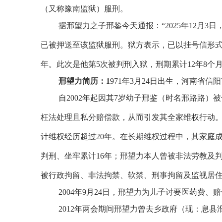
（又称豫南监狱）服刑。
据邢望力之子邢鉴今天通报：“
2025
年
12
月
3
日
已被押送至该监狱服刑。狱方表示，已以挂号信形
年。此次是他第
5
次被判刑入狱，刑期累计
12
年
8
个
邢望力简历：
1
971
年
3
月
24
日出生，河南省信阳
自
2002
年起因其
7
岁幼子邢鉴（时名邢路路）被
枉法处理且私分赔偿款，从而引发其全家维权行动
计维权经历超过
20
年。在长期维权过程中，其家庭
判刑、坐牢累计
16
年；邢望力本人曾被非法劳教及
被行政拘留、非法拘禁、软禁、刑事拘留及监视居
2004
年
9
月
24
日，邢望力为儿子讨要医药费、赔
2012
年两会期间邢望力曾去乡政府（现：息县