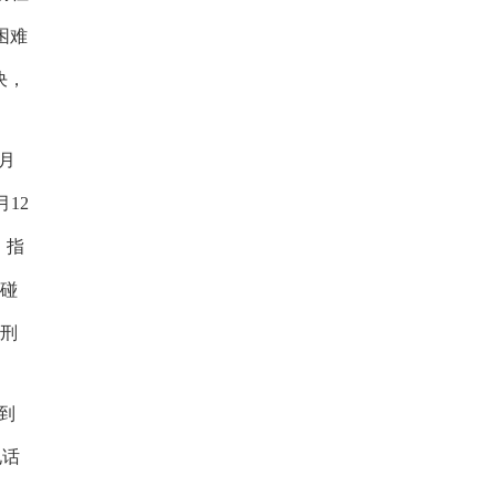
困难
决，
月
月
12
，指
触碰
刑
。
到
电话