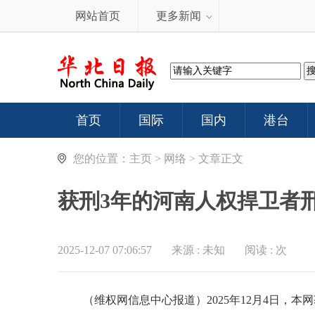
网站首页
更多新闻
首页
国际
国内
港台
您的位置：
主页
>
网络
> 文章正文
获刑3年的河南人权捍卫者
2025-12-07 07:06:57
来源 :
未知
阅读 :
次
（维权网信息中心报道）
2025
年
12
月
4
日，本网