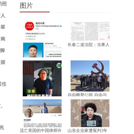
的照
图片
安人
金翠
河南
长春二道法院：当事人
庭审昏
、脚
证据
朱东亚投案：曝出河南
新乡顶
居住
自由雕塑公园·自由与
信仰的光
审。
徐秦起诉社保中心扣发
其四年
民
流亡美国的中国律师许
山东企业家遭冤判3年