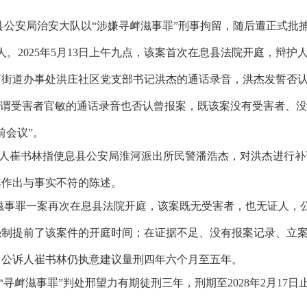
公安局治安大队以“涉嫌寻衅滋事罪”刑事拘留，随后遭正式批
人。
2025
年
5
月
13
日上午九点，该案首次在息县法院开庭，辩护
河街道办事处洪庄社区党支部书记洪杰的通话录音，洪杰发誓否
所谓受害者官敏的通话录音也否认曾报案，既该案没有受害者、
前会议”。
人崔书林指使息县公安局淮河派出所民警潘浩杰，对洪杰进行补
其作出与事实不符的陈述。
滋事罪一案再次在息县法院开庭，该案既无受害者，也无证人，
强制提前了该案件的开庭时间；在证据不足、没有报案记录、立
，公诉人崔书林仍执意建议量刑四年六个月至五年。
“寻衅滋事罪”判处邢望力有期徒刑三年，刑期至
2028
年
2
月
17
日