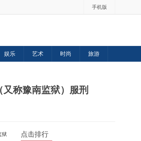
手机版
娱乐
艺术
时尚
旅游
（又称豫南监狱）服刑
点击排行
监狱