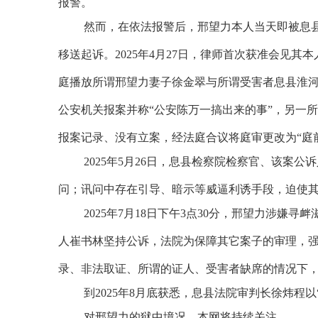
报警。
然而，在依法报警后，邢望力本人当天即被息县
移送起诉。
2025
年
4
月
27
日，律师首次获准会见其本
庭播放所谓邢望力妻子徐金翠与所谓受害者息县淮
公安机关报案并称“公安陈万一搞出来的事”，另一
报案记录、没有立案，经法庭合议将庭审更改为“庭
2025
年
5
月
26
日，息县检察院检察官、该案公诉
问；讯问中存在引导、暗示等威逼利诱手段，迫使
2025
年
7
月
18
日下午
3
点
30
分，邢望力涉嫌寻衅
人崔书林坚持公诉，法院为保障其它案子的审理，
录、非法取证、所谓的证人、受害者缺席的情况下
到
2025
年
8
月底获悉，息县法院审判长徐炜程以
对邢望力的狱中境况，本网将持续关注。