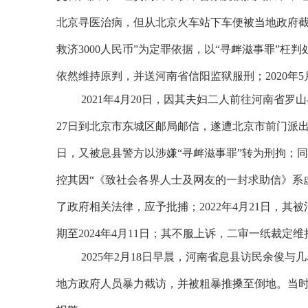
北京寻医治病，但从北京火车站下车便被当地政府截
救济
3000
人民币”为定罪依据，以“寻衅滋事罪”枉判
依然维持原判，并送河南省信阳监狱服刑；
2020
年
5
2021
年
4
月
20
日，因其夫妇二人前往河南省罗山
27
日到北京市东城区邮局邮信，遂遭北京市前门派
日，又被息县警方以涉嫌“寻衅滋事罪”转为刑拘；
控其因“《致社会各界人士及网友的一封求助信》系
了政府相关法律，应予批捕；
2022
年
4
月
21
日，其被
期至
2024
年
4
月
11
日；其不服上诉，二审一纸裁定维
2025
年
2
月
18
日早晨，河南省息县访民余俊与几
地方政府人员暴力截访，并被粗暴推搡至倒地。当