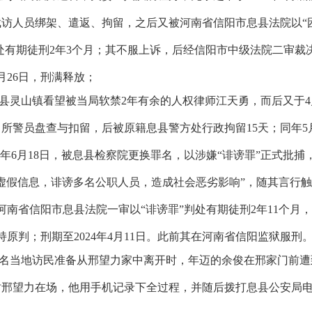
访人员绑架、遣返、拘留，之后又被河南省信阳市息县法院以“
处有期徒刑
2
年
3
个月；其不服上诉，后经信阳市中级法院二审裁
月
26
日，刑满释放；
县灵山镇看望被当局软禁
2
年有余的人权律师江天勇，而后又于
4
出所警员盘查与扣留，后被原籍息县警方处行政拘留
15
天；同年
5
同年
6
月
18
日，被息县检察院更换罪名，以涉嫌“诽谤罪”正式批捕
虚假信息，诽谤多名公职人员，造成社会恶劣影响”，随其言行
河南省信阳市息县法院一审以“诽谤罪”判处有期徒刑
2
年
11
个月，
持原判；刑期至
2024
年
4
月
11
日。此前其在河南省信阳监狱服刑
名当地访民准备从邢望力家中离开时，年迈的余俊在邢家门前遭
时邢望力在场，他用手机记录下全过程，并随后拨打息县公安局