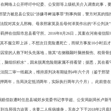
即在网络上公开呼吁中纪委、公安部等上级机关介入调查此事，
邢望力被息县公安以“涉嫌寻衅滋事罪”刑事拘留，警方对其的指
议法院对其女儿邢梅、母亲邢家英及岳母何泽英作出的“不公判决”
并羁押在信阳市息县看守所。
2016
年
8
月
26
日，其案在河南省信阳
其不服立即上诉，不想次日竟险遭死亡，而狱方事发
10
小时后才
囚室的人救下时头先落地，致其“右侧额颞叶脑挫裂伤、枕骨骨
，脑组织积水”，因未脱离危险期家属不得看望；据悉，其在看
级法院二审一纸裁决，维持原判决有期徒刑
4
年六个月（鉴于邢望
羁押两年，当局决定抵消两年，实际执行两年六个月）。此前曾
祸赔偿款遭时任息县城郊乡党委书记李学超、公安局副局长卢新
遭到当局强力迫害，夫妻二人疾病缠身，无奈之下于
2018
年
2
月底