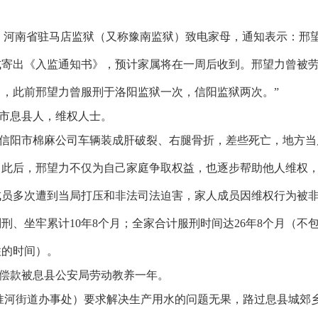
，河南省驻马店监狱（又称豫南监狱）致电家母，通知表示：邢
式寄出《入监通知书》，预计家属将在一周后收到。邢望力曾被
月，此前邢望力曾服刑于洛阳监狱一次，信阳监狱两次。”
市息县人，维权人士。
信阳市棉麻公司车辆装成肝破裂、右腿骨折，差些死亡，地方当
。此后，邢望力不仅为自己家庭争取权益，也逐步帮助他人维权
成员多次遭到当局打压和非法司法迫害，家人成员因维权行为被
判刑、坐牢累计
10
年
8
个月；全家合计服刑时间达
26
年
8
个月（不
住的时间）。
偿款被息县公安局劳动教养一年。
淮河街道办事处）要求解决生产用水的问题无果，路过息县城郊