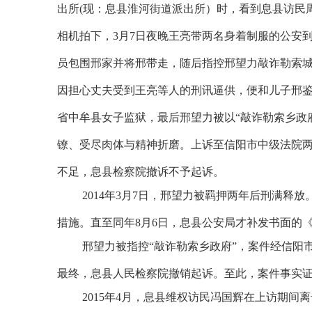
出所
(
现：息县淮河街道派出所）时，看到息县访民
相机拍下，
3
月
7
日夜晚王亮带两名身着制服的公安
员包围邢家并将邢带走，随后指控邢望力敲诈勒索
因担心丈夫受到王亮等人的刑讯逼供，便和儿子邢
省中牟县女子监狱，最后邢望力被以“敲诈勒索乡政
镣、受尽肉体与精神折磨。上诉至信阳市中级法院
不足，息县检察院撤诉不予起诉。
2014
年
3
月
7
日，邢望力被羁押两年后刑满释放
措施。直至同年
8
月
6
日，息县公安局才补发书面的
邢望力被指控“敲诈勒索乡政府”，案件经信阳
最终，息县人民检察院撤销起诉。至此，案件事实
2015
年
4
月，息县维权访民冯国辉在上访期间离