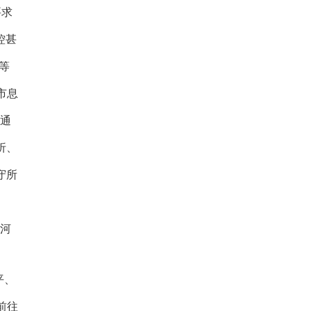
思龙遭
迄今无执
要求
控甚
等
市息
通
折、
守所
在河
平、
前往