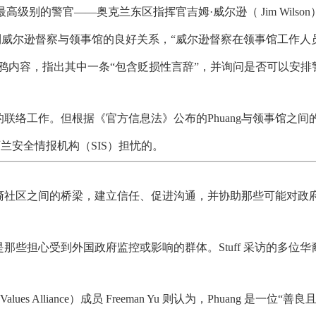
地区最高级别的警官——奥克兰东区指挥官吉姆·威尔逊（ Jim Wilson
威尔逊督察与领事馆的良好关系，“威尔逊督察在领事馆工作人
译了涂鸦内容，指出其中一条“包含贬损性言辞”，并询问是否可以安排
联络工作。但根据《官方信息法》公布的Phuang与领事馆之间
新西兰安全情报机构（SIS）担忧的。
裔社区之间的桥梁，建立信任、促进沟通，并协助那些可能对政
些担心受到外国政府监控或影响的群体。Stuff 采访的多位华
d Values Alliance）成员 Freeman Yu 则认为，Phuang 是一位“善良