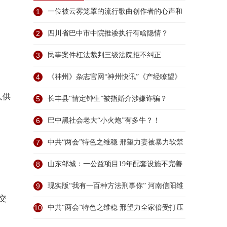
1
一位被云雾笼罩的流行歌曲创作者的心声和
无端
2
四川省巴中市中院推诿执行有啥隐情？
3
民事案件枉法裁判三级法院拒不纠正
4
《神州》杂志官网“神州快讯”《产经瞭望》
人供
频
5
长丰县“情定钟生”被指婚介涉嫌诈骗？
。
6
巴中黑社会老大“小火炮”有多牛？！
7
中共“两会”特色之维稳 邢望力妻被暴力软禁
8
山东邹城：一公益项目19年配套设施不完善
谁之过
9
现实版“我有一百种方法刑事你” 河南信阳维
交
权
10
中共“两会”特色之维稳 邢望力全家倍受打压