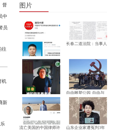
图片
）督
员中
警员
长春二道法院：当事人
的往
庭审昏
朱东亚投案：曝出河南
新乡顶
府机
自由雕塑公园·自由与
信仰的光
裔新
徐秦起诉社保中心扣发
其四年
且乐
流亡美国的中国律师许
山东企业家遭冤判3年