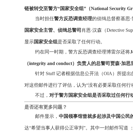
链被转交至警方“国家安全组”（National Security G
当时担任
警方反恐调查经理
的侦缉总督察基思·博雷尔（
国家安全主管、侦缉总警司
肖恩·汉森（Detective 
显示
国家安全组
是否采取了任何行动。
约在同一时期，警方反恐调查经理博雷尔还将
J
（integrity and conduct）负责人的总警司贾森·加思里（Su
针对 Stuff 记者根据信息公开法（OIA）所
对这些邮件进行了评估，认为“没有必要采取任何行
不过，
对于警方国家安全组是否采取过任何行
是否还有更多问题？
邮件显示，
中国领事馆曾就多起涉及中国公民的案
达“希望当事人获得公正审判”。其中一封邮件写道 