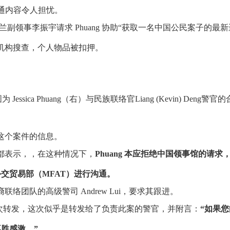
沟通内容令人担忧。
兰副领事李振宇请求 Phuang 协助“获取一名中国公民案子的最新
机构搜查，个人物品被扣押。
图为
Jessica Phuang（右）与民族联络官
Liang (Kevin) Deng警官的
有关这个案件的信息。
家都表示，，在这种情况下，
Phuang 本应拒绝中国领事馆的请求
交贸易部（MFAT）进行沟通。
、族裔联络团队的高级警司 Andrew Lui，要求其跟进。
再次转发，这次似乎是转发给了负责此案的警官，并附言：
“如果您
胜感激。”