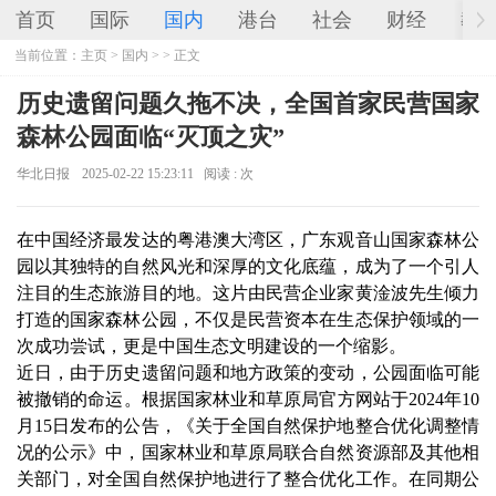
首页
国际
国内
港台
社会
财经
教
当前位置：
主页
>
国内
> > 正文
历史遗留问题久拖不决，全国首家民营国家
森林公园面临“灭顶之灾”
华北日报
2025-02-22 15:23:11
阅读 :
次
在中国经济最发达的粤港澳大湾区，广东观音山国家森林公
园以其独特的自然风光和深厚的文化底蕴，成为了一个引人
注目的生态旅游目的地。这片由民营企业家黄淦波先生倾力
打造的国家森林公园，不仅是民营资本在生态保护领域的一
次成功尝试，更是中国生态文明建设的一个缩影。
近日，由于历史遗留问题和地方政策的变动，公园面临可能
被撤销的命运。根据国家林业和草原局官方网站于2024年10
月15日发布的公告，《关于全国自然保护地整合优化调整情
况的公示》中，国家林业和草原局联合自然资源部及其他相
关部门，对全国自然保护地进行了整合优化工作。在同期公