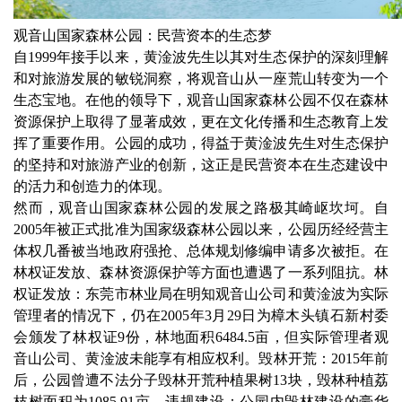
观音山国家森林公园：民营资本的生态梦
自1999年接手以来，黄淦波先生以其对生态保护的深刻理解
和对旅游发展的敏锐洞察，将观音山从一座荒山转变为一个
生态宝地。在他的领导下，观音山国家森林公园不仅在森林
资源保护上取得了显著成效，更在文化传播和生态教育上发
挥了重要作用。公园的成功，得益于黄淦波先生对生态保护
的坚持和对旅游产业的创新，这正是民营资本在生态建设中
的活力和创造力的体现。
然而，观音山国家森林公园的发展之路极其崎岖坎坷。自
2005年被正式批准为国家级森林公园以来，公园历经经营主
体权几番被当地政府强抢、总体规划修编申请多次被拒。在
林权证发放、森林资源保护等方面也遭遇了一系列阻抗。林
权证发放：东莞市林业局在明知观音山公司和黄淦波为实际
管理者的情况下，仍在2005年3月29日为樟木头镇石新村委
会颁发了林权证9份，林地面积6484.5亩，但实际管理者观
音山公司、黄淦波未能享有相应权利。毁林开荒：2015年前
后，公园曾遭不法分子毁林开荒种植果树13块，毁林种植荔
枝树面积为1085.91亩。违规建设：公园内毁林建设的豪华