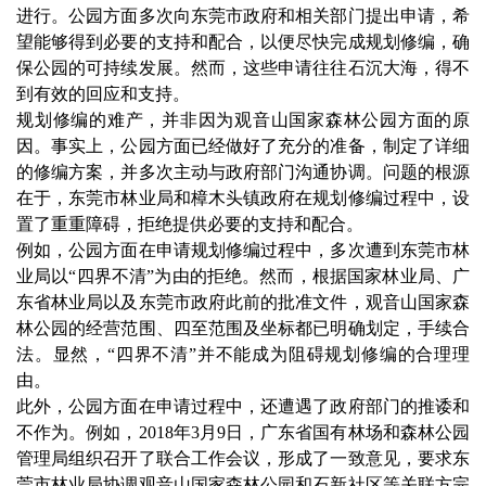
进行。公园方面多次向东莞市政府和相关部门提出申请，希
望能够得到必要的支持和配合，以便尽快完成规划修编，确
保公园的可持续发展。然而，这些申请往往石沉大海，得不
到有效的回应和支持。
规划修编的难产，并非因为观音山国家森林公园方面的原
因。事实上，公园方面已经做好了充分的准备，制定了详细
的修编方案，并多次主动与政府部门沟通协调。问题的根源
在于，东莞市林业局和樟木头镇政府在规划修编过程中，设
置了重重障碍，拒绝提供必要的支持和配合。
例如，公园方面在申请规划修编过程中，多次遭到东莞市林
业局以“四界不清”为由的拒绝。然而，根据国家林业局、广
东省林业局以及东莞市政府此前的批准文件，观音山国家森
林公园的经营范围、四至范围及坐标都已明确划定，手续合
法。显然，“四界不清”并不能成为阻碍规划修编的合理理
由。
此外，公园方面在申请过程中，还遭遇了政府部门的推诿和
不作为。例如，2018年3月9日，广东省国有林场和森林公园
管理局组织召开了联合工作会议，形成了一致意见，要求东
莞市林业局协调观音山国家森林公园和石新社区等关联方完