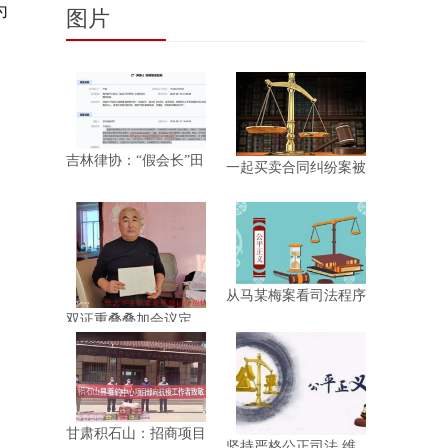
遇“执行
为
图片
吉林律协：“假会长”田
一起买卖合同纠纷案被
大原
指判决
从马某梅案看司法程序
正义的
双证重叠叠加会议定
罪?呼伦贝
甘肃积石山：招商项目
坚持严格公正司法 维