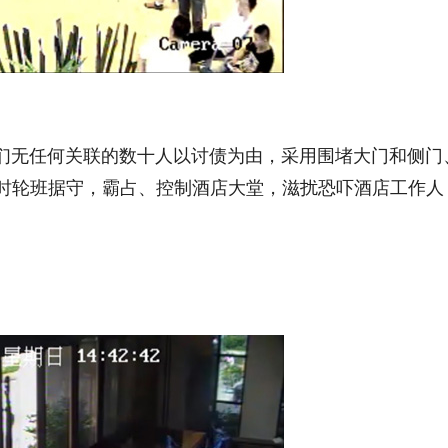
，与我们无任何关联的数十人以讨债为由，采用围堵大门和侧门
小时轮班据守，霸占、控制酒店大堂，滋扰恐吓酒店工作人