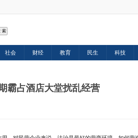
社会
财经
教育
民生
科技
期霸占酒店大堂扰乱经营