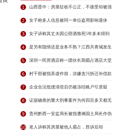
造良
1
山西晋中：房屋征收不公正，不接受却被强
拆
2
女子称多人信息被同一单位盗用影响退休
3
女子诉称其丈夫因公陪酒致死5年多未得到
公正处
4
是另有隐情还是业务不熟？江西共青城发生
了如
5
深圳一民营酒店称一团伙长期霸占酒店大堂
扰乱
6
村干部被指弄虚作假，涉嫌贪污拆迁补偿款
7
企业合法抵债清偿后仍被冻结账户引质疑
8
证据确凿的重大刑事案件为何四百多天都无
法立
9
贵州黔西一安监局长被指遭俩国土局长作伪
证判
10
老人诉称其房屋被他人霸占，胜诉后却