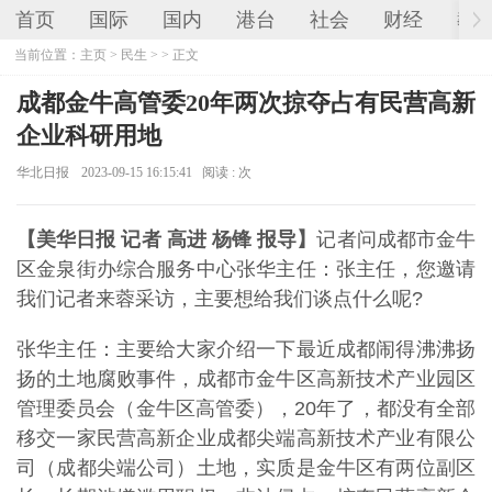
首页
国际
国内
港台
社会
财经
教
当前位置：
主页
>
民生
> > 正文
成都金牛高管委20年两次掠夺占有民营高新
企业科研用地
华北日报
2023-09-15 16:15:41
阅读 :
次
【美华日报 记者 高进 杨锋 报导】
记者问成都市金牛
区金泉街办综合服务中心张华主任：张主任，您邀请
我们记者来蓉采访，主要想给我们谈点什么呢?
张华主任：主要给大家介绍一下最近成都闹得沸沸扬
扬的土地腐败事件，成都市金牛区高新技术产业园区
管理委员会（金牛区高管委），20年了，都没有全部
移交一家民营高新企业成都尖端高新技术产业有限公
司（成都尖端公司）土地，实质是金牛区有两位副区