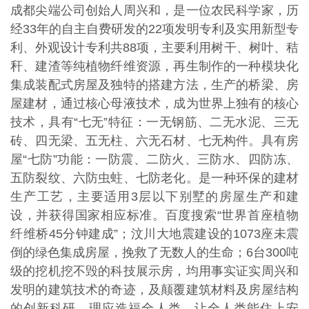
成都尖端公司创始人周兴和，是一位农民科学家，历
经33年的自主自费研发的22项发明专利及实用新型专
利、外观设计专利共88项，主要利用树干、树叶、秸
秆、建渣等纯植物纤维资源，再生制作的一种模块化
集成装配式房屋及独特的搭建方法，生产的桥梁、房
屋建材，通过核心母液技术，成为世界上独有的核心
技术，具有“七无”特征：一无钢筋、二无水泥、三无
砖、四无梁、五无柱、六无石材、七无构件。具有房
屋“七防”功能：一防震、二防火、三防水、四防冻、
五防裂纹、六防虫蛀、七防老化。是一种环保的建材
生产工艺，主要适用3层以下别墅的房屋生产和建
设，并获得国家相应标准。百度搜索“世界首座植物
纤维桥45分钟建成”；汶川大地震建设的1073座未震
倒的绿色集成房屋，挽救了无数人的生命；6台300吨
级的挖机挖不毁的科技展示房，均用事实证实周兴和
发明的建筑技术的奇迹，及颠覆建筑材料及房屋结构
的创新科研，理应造福全人类，让全人类能住上安