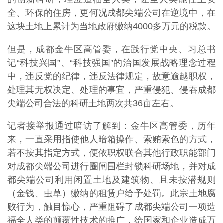
全、环保的住房，更何况成都尖端公司在逆境中，在
这块土地上累计为当地政府缴纳4000多万元的税款。
但是，成都金牛区高管委，在践行党中央、习总书
记“科技兴国”、“科技强国”的治国发展战略理念过程
中，违反党的纪律，违反法律规定，故意逾越职权，
处理其无权决定、处理的事宜，严重侵犯、侵吞成都
尖端公司合法的科研土地两次共36亩左右。
记者接举报通过暗访了解到：金牛区高管委，历年
来，一直采用指使他人暗箱操作、索贿索色的方式，
若不按其指定方式，便依职权联合其他行政职能部门
对成都尖端公司进行圈闸围栏封锁科研场地，并对成
都尖端公司利用闲置土地及建筑物、且未按潜规则
（金钱、虫草）缴纳的租赁户给予处罚。此宗土地腐
败行为，触目惊心，严重阻碍了成都尖端公司一项造
福全人类的颠覆性技术的推广，给国家和企业造成万