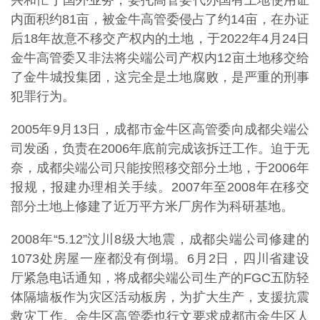
兴和忙于国外业务，委托高管委代办国有土地使用证
内面积约81亩，被金牛高管委侵占了约14亩，在办证
后18年故意不移交产权内的土地，于2022年4月24日
金牛高管委又非法将尖端公司产权内12亩土地移交给
了金牛城投集团，这完全是土地腐败，是严重的刑事
犯罪行为。
2005年9月13日，成都市金牛区高管委向成都尖端公
司发函，负责在2006年底前完成该拆迁工作。迫于无
奈，成都尖端公司只能按照移交部分土地，于2006年
报规，报建办理相关手续。2007年至2008年在移交
部分土地上修建了近万平方米厂房作为科研基地。
2008年“5.12”汶川8级大地震，成都尖端公司修建的
1073处房屋一座都没有倒塌。6月2日，四川省建设
厅紧急电话通知，将成都尖端公司生产的FGC五防轻
体隔墙板作为灾区活动板房，为扩大生产，支援抗震
救灾工作。金牛区高管委也行文要求成都市金牛区人