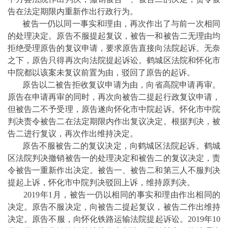
告在法定期限内重新作出行政行为。
被告一仍以同一事实和理由，再次作出了与前一次相同
的处理决定。原告不服提起复议，被告一和被告二无理由均
拒绝受理原告的复议申请，要求原告直接向法院起诉。无奈
之下，原告只得再次向法院提起诉讼。鹤城区法院和怀化市
中院都以该案未复议前置为由，驳回了原告的起诉。
原告以二被告拒收复议申请为由，向省高院申请再审。
原告在申请再审的同时，再次向被告二提起行政复议申请，
但被告二不予受理，原告遂向怀化市中院起诉。怀化市中院
判决责令被告二在法定期限内作出复议决定。根据判决，被
告二进行复议，再次作出维持决定。
原告不服被告二的复议决定，向鹤城区法院起诉。鹤城
区法院判决撤销被告一的处理决定和被告二的复议决定，责
令被告一重新作出决定。被告一、被告二和第三人不服判决
提起上诉，怀化市中院判决驳回上诉，维持原判决。
2019年1月，被告一仍以相同的事实和理由作出相同的
决定。原告不服决定，向被告二提起复议，被告二作出维持
决定。原告不服，向怀化铁路运输法院提起诉讼。2019年10