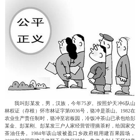
我叫彭某发，男，汉族，今年75岁。按照炉天冲6队山
林权证（存根）怀市林证字第0036号，骆冲是茶山。1982在
农业生产责任制时，骆冲至岩板园，冷饭冲茶山已承包给彭
某金、彭某刚、彭某发三户人家经营管理摘茶籽，给国家交
茶油任务。1984年该山坡被盈口乡政府租用建百果园场，