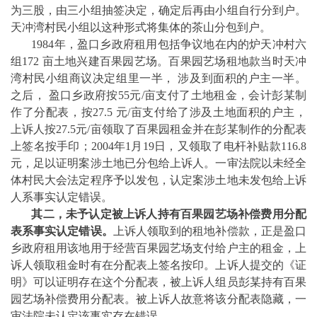
为三股，由三小组抽签决定，确定后再由小组自行分到户。
天冲湾村民小组以这种形式将集体的茶山分包到户。
1984年，盈口乡政府租用包括争议地在内的炉天冲村六
组172 亩土地兴建百果园艺场。百果园艺场租地款当时天冲
湾村民小组商议决定组里一半， 涉及到面积的户主一半。
之后， 盈口乡政府按55元/亩支付了土地租金，会计彭某制
作了分配表，按27.5 元/亩支付给了涉及土地面积的户主，
上诉人按27.5元/亩领取了百果园租金并在彭某制作的分配表
上签名按手印；2004年1月19日，又领取了电杆补贴款116.8
元，足以证明案涉土地已分包给上诉人。一审法院以未经全
体村民大会法定程序予以发包，认定案涉土地未发包给上诉
人系事实认定错误。
其二，未予认定被上诉人持有百果园艺场补偿费用分配
表系事实认定错误。
上诉人领取到的租地补偿款，正是盈口
乡政府租用该地用于经营百果园艺场支付给户主的租金，上
诉人领取租金时有在分配表上签名按印。上诉人提交的《证
明》可以证明存在这个分配表，被上诉人组员彭某持有百果
园艺场补偿费用分配表。被上诉人故意将该分配表隐藏，一
审法院未认定该事实存在错误。