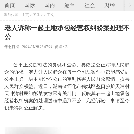
首页
国际
国内
港台
社会
财经
教
当前位置：
主页
>
民生
> > 正文
老人诉称一起土地承包经营权纠纷案处理不
公
华北日报
2024-05-28 23:07:24
阅读 :
次
公平正义是司法的灵魂和生命。要依法公正对待人民群
众的诉求，努力让人民群众在每一个司法案件中都能感受到
公平正义，决不能让不公正的审判伤害人民群众感情、损害
人民群众权益。近日，湖南省怀化市鹤城区盈口乡炉天冲村
天冲湾村民组彭某发致函有关部门，反映其在一起土地承包
经营权纠纷案的处理过程中遇到不公。几经诉讼，事情至今
仍未得到公正解决。