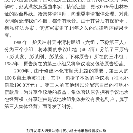
解时，彭某洪故意歪曲事实，搞假证据，更改0036号山林权
证的四至界线。给集体请律师，向党委申请报停处理。对此
次调解处理我们不服，都作有录音。由于其背后有保护伞，
徇私枉法办案，使该冤案走了14年之久的法律程序结果为
零。
1980年，炉天冲村天冲湾村民组（六组，下称第三人）
分为三个小组，将本案的争议山地（46.2亩）分给了三原告
（彭某发、彭某刚、彭某金，下称原告）所在的三小组；
1982年，原告所在的第三小组又将争议地发包给原告经营。
2009年，由于修建怀化市顺天北路的需要，第三人的
100多亩土地被征用，其中，包括了本案的争议地（征地补
偿款196.8万元）。第三人的其他组民分配完自己的征地补
偿款后，为分享争议地的权益，集体否认原告拥有争议地承
包经营权（分享理由是该地块组集体并没有发包到户，属于
第三人集体经营）而引发了纠纷。