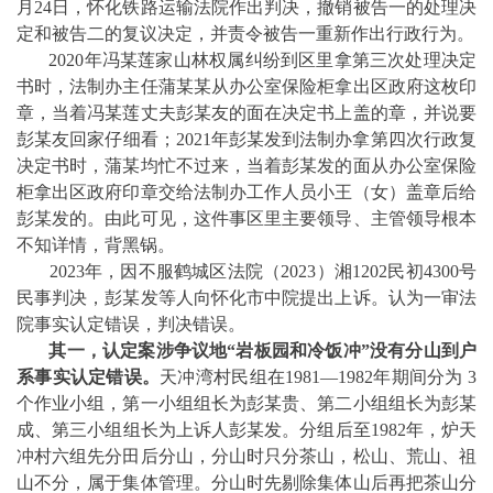
月24日，怀化铁路运输法院作出判决，撤销被告一的处理决
定和被告二的复议决定，并责令被告一重新作出行政行为。
2020年冯某莲家山林权属纠纷到区里拿第三次处理决定
书时，法制办主任蒲某某从办公室保险柜拿出区政府这枚印
章，当着冯某莲丈夫彭某友的面在决定书上盖的章，并说要
彭某友回家仔细看；2021年彭某发到法制办拿第四次行政复
决定书时，蒲某均忙不过来，当着彭某发的面从办公室保险
柜拿出区政府印章交给法制办工作人员小王（女）盖章后给
彭某发的。由此可见，这件事区里主要领导、主管领导根本
不知详情，背黑锅。
2023年，因不服鹤城区法院（2023）湘1202民初4300号
民事判决，彭某发等人向怀化市中院提出上诉。认为一审法
院事实认定错误，判决错误。
其一，认定案涉争议地“岩板园和冷饭冲”没有分山到户
系事实认定错误。
天冲湾村民组在1981—1982年期间分为 3
个作业小组，第一小组组长为彭某贵、第二小组组长为彭某
成、第三小组组长为上诉人彭某发。分组后至1982年，炉天
冲村六组先分田后分山，分山时只分茶山，松山、荒山、祖
山不分，属于集体管理。分山时先剔除集体山后再把茶山分