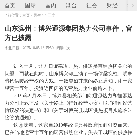
首页
国际
国内
港台
社会
财经
教
当前位置：
主页
>
民生
> > 正文
山东滨州：博兴通源集团热力公司事件，官
方已披露
华北日报
2025-10-05 16:55:59
阅读 :
次
进入十月，北方日渐寒冷。热力供暖是百姓热切关心的
问题。而就在此时，山东博兴却上演了一场偷梁换柱、明争
暗抢供暖经营权的大戏。一纸突如其来的终止通知，让一家
经营十五年、投资近四亿的民营热力企业前路未卜。
2025年9月28日，博兴县相关部门向通源热力和恒源热
力公司正式下发《关于终止〈特许经营协议〉取消特许经营
协议权的决定书》和《关于对博兴县城区供热项目实施临时
接管的通知》。
这意味着，这家自2010年经博兴县政府招商引资而来、
已在当地运营十五年的民营供热企业，失去了城区的供热特