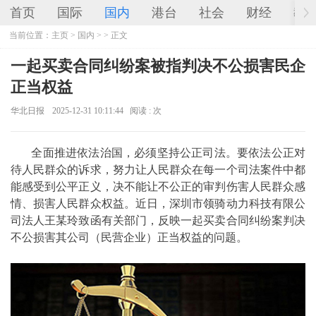
首页
国际
国内
港台
社会
财经
教
当前位置：
主页
>
国内
> > 正文
一起买卖合同纠纷案被指判决不公损害民企
正当权益
华北日报
2025-12-31 10:11:44
阅读 :
次
全面推进依法治国，必须坚持公正司法。要依法公正对
待人民群众的诉求，努力让人民群众在每一个司法案件中都
能感受到公平正义，决不能让不公正的审判伤害人民群众感
情、损害人民群众权益。近日，深圳市领骑动力科技有限公
司法人王某玲致函有关部门，反映一起买卖合同纠纷案判决
不公损害其公司（民营企业）正当权益的问题。