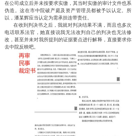
在公司成立后并未按要求实缴，其当时实缴的审计文件也系
伪造。这在市中院破产庭及资产管理员都被予以认定。所
以，潘某辉应当认定为需承担连带责任。
在收到判决书之后，我就对判决结果不满，而且也多次
电话联系法官，她直接说我无法改判自己的判决也无法修
改，甚至并未对我所提到的证据要点进行解释，直接要求你
去中院反映吧。