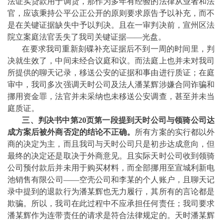
法证实贷款用于调货，那作为多年有经验的法律从业者和法
官，应该秉持公平公正公开的原则要求原告予以补充，而不
是在关键证据缺失中予以判决。且在一审判决前，宣州区法
院立案庭法官丢失了我司关键证据——光盘。
在要求我司重新刻碟补充证据后不到一周的时间里，判
决就生效了，中间未经合议庭和议。而法庭上也并未对我司
所提供的聊天记录，移送公安的证据和事由进行质证；在庭
审中，我司多次强调天时公司及法人潘某辉涉嫌合同诈骗和
挪用资金罪，法官并未采纳也未移送公安调查，甚至并未当
庭质证。
三、判决书中第20页第一段提到天时公司与领骑公司达
成方案后被外商否定的结论不正确。
所有方案的实行都以外
商的决定为主，而且我司与天时公司只是初步达成意向，但
最终的决定还是取决于外商意见。且实际天时公司收到领骑
公司预付款后并未用于购买材料，而全部挪用至宣城利新电
池销售有限公司——空壳公司和李某的个人账户，且聊天记
录中提到的退款行为潘某辉也无力履行，其所有的言论都是
欺骗。所以，我司在此过程中不应承担任何责任；我司要求
潘某辉作为连带责任的请求是符合法律规定的。天时潘某辉