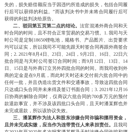
失的，损失赔偿额应当于因违约所造成的损失，包括合同履
行后可以获得的利益。”而该判决书中并未将合同履行后可
获得的利益判决给原告。
二、驳回第五页第二点的结论。
法官混淆外商合同和天
时合同的时间，且不符合正常贸易的交易习惯。1. 我司与天
时公司是定制18650锂电池，规格书、产品图片、出货要求
均可以证实，所以我司不可能先跟天时签合同再跟外商签合
同；2. 2021年8月4日、23日、24日，9月2日、16日、22日六
批合同是与天时公司签订合同时间；而9月12日、13日、14
日、15日是与外商订立另外四批合同的时间。而我司收到外
商的定金是在9月底，而此时天时还未交付前六批合同中的
任何一批，并且伪造出货文件和交通事故，导致这四批合同
只达成口头合同并未来得及签订书面合同；3. 2021年12月16
日协商的解除合同时，仅商议六批合同的700多万元的预付
款退款事宜，并不涉及该四批口头合同，且天时潘某辉也并
未完成退款，所以该协议失效。
三、潘某辉作为法人和股东涉嫌合同诈骗和挪用资金，
且并未完成实缴，应当作为连带责任人来承担责任。
且我司
在2021年至2025年多次报案潘某辉及天时涉嫌合同诈骗和挪