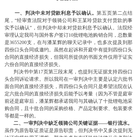
一、判决中未对贷款利息予以确认。
第五页第二点结
尾，“经审查法院对于领骑公司和王某玲贷款支付货款的事
实予以确认”，但判决中却未对贷款利息予以确认。法院经
审理认定我司与国外客户签订10批锂电池购销合同，总数量
是3655200支，在与潘某辉的聊天记录中，也多次提及到那
四份口头合同或邀约。虽然在起诉和开庭中有提到四份口头
合同的直接经济损失，但我司所提供的书面文件仅用于证实
六份合同的直接经济损失。
判决书中第17页第三段末尾，也提到无证据支持四份口
头合同诉讼请求。所以我司在一审判决中主要是认定六批书
面合同的直接经济损失，而四份口头合同只是希望法院在认
定六批合同的直接经济损失后能予以考量（因为不管是庭审
前还是庭审后，潘某辉都承诺我司与其确认了十批锂电池采
购合同，且十批合同的采购价格、产品定制要求、包装要求
等都是一样的。
二、一审判决中缺乏领骑公司关键证据——银行流水。
虽作为原告取证质证是原告职责，但判决书中又多次提到无