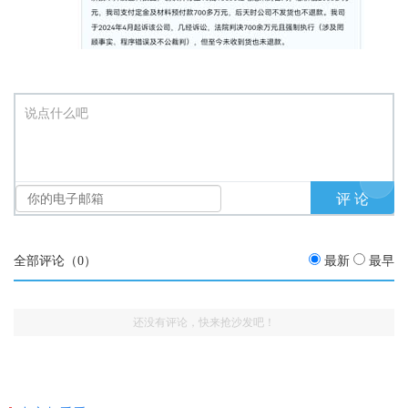
说点什么吧
全部评论（
0
）
最新
最早
还没有评论，快来抢沙发吧！