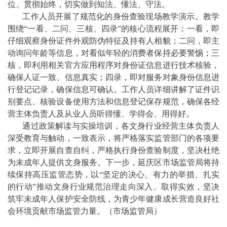
位、贯彻始终，切实做到知法、懂法、守法。
工作人员开展了规范化的身份查验现场教学演示。教学
围绕“一看、二问、三核、四录”的核心流程展开：一看，即
仔细观察身份证件外观防伪特征及持有人相貌；二问，即主
动询问年龄等信息，对看似年轻的消费者保持必要警惕；三
核，即利用相关官方应用程序对身份证信息进行技术核验，
确保人证一致、信息真实；四录，即对服务对象身份信息进
行登记记录，确保信息可确认。工作人员详细讲解了证件识
别要点、核验设备使用方法和信息登记保存规范，确保各经
营主体负责人及从业人员听得懂、学得会、用得好。
通过政策解读与实操培训，各文身行业经营主体负责人
深受教育与触动，一致表示，将严格落实监管部门的各项要
求，立即开展自查自纠，严格执行身份查验制度，坚决杜绝
为未成年人提供文身服务。下一步，延庆区市场监管局将持
续保持高压监管态势，以“坚定的决心、有力的举措、扎实
的行动”推动文身行业规范治理走向深入、取得实效，坚决
筑牢未成年人保护安全防线，为青少年健康成长营造良好社
会环境贡献市场监管力量。（市场监管局）